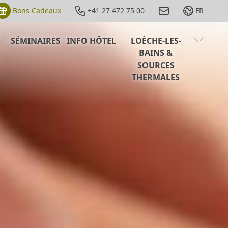
Bons Cadeaux
+41 27 472 75 00
FR
SÉMINAIRES
INFO HÔTEL
LOÈCHE-LES-
BAINS &
SOURCES
THERMALES
SOURCES THERMALES
HISTOIRE DE LOÈCHE-LES-BAINS
R
BOUGER ET S'AÉRER
A VOIR, À ÉCOUTER ET À DÉGUSTER