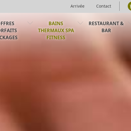
Arrivée
Contact
FFRES
BAINS
RESTAURANT &
RFAITS
THERMAUX SPA
BAR
CKAGES
FITNESS
É
LÉMENTS
BAINS THERMAUX
LE RESTAURANT
ENS
LE CENTRE DE SOINS
LE BAR
É
LE FITNESS
BUFFET DE PETIT- DÉJEUNE
A