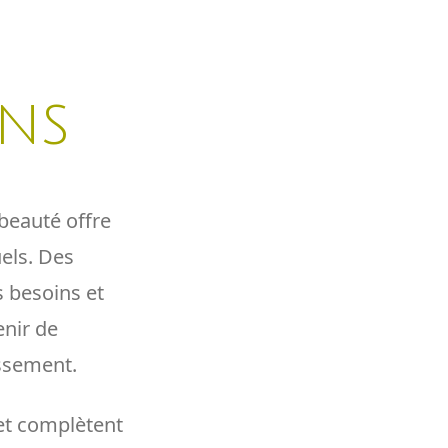
ins
beauté offre
uels. Des
s besoins et
enir de
issement.
 et complètent